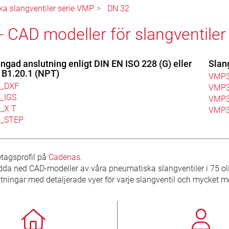
a slangventiler serie VMP
DN 32
- CAD modeller för slangventile
ngad anslutning enligt DIN EN ISO 228 (G) eller
Slan
B1.20.1 (NPT)
VMP3
x_DXF
VMP3
_IGS
VMP3
_X T
VMP3
x_STEP
etagsprofil på
Cadenas
.
dda ned CAD-modeller av våra pneumatiska slangventiler i 75 oli
tningar med detaljerade vyer för varje slangventil och mycket me