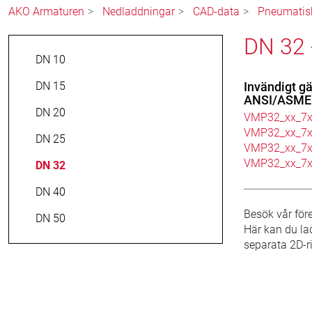
AKO Armaturen
Nedladdningar
CAD-data
Pneumatisk
DN 32 
DN 10
DN 15
Invändigt gä
ANSI/ASME 
DN 20
VMP32_xx_7
VMP32_xx_7x
DN 25
VMP32_xx_7x
VMP32_xx_7
DN 32
DN 40
Besök vår för
DN 50
Här kan du la
separata 2D-ri