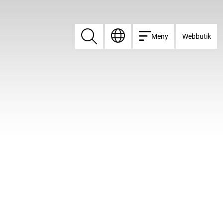
Meny
Webbutik
Sök
Sök