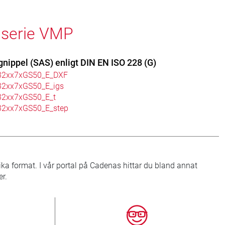
r serie VMP
gnippel (SAS) enligt DIN EN ISO 228 (G)
2xx7xGS50_E_DXF
2xx7xGS50_E_igs
2xx7xGS50_E_t
2xx7xGS50_E_step
ka format. I vår portal på Cadenas hittar du bland annat
r.