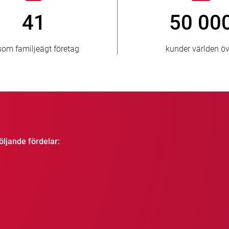
50 000
kunder världen över
öljande fördelar: