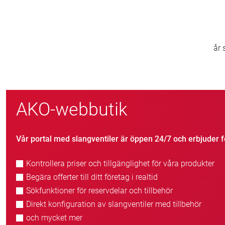
/7
41
utik
år som familjeägt företag
AKO-webbutik
Vår portal med slangventiler är öppen 24/7 och erbjuder f
Kontrollera priser och tillgänglighet för våra produkter
Begära offerter till ditt företag i realtid
Sökfunktioner för reservdelar och tillbehör
Direkt konfiguration av slangventiler med tillbehör
och mycket mer