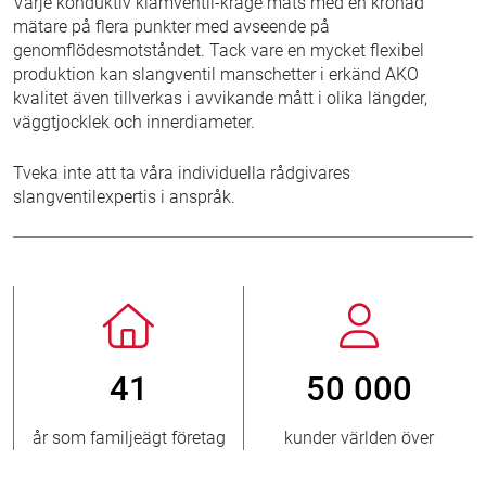
Varje konduktiv klämventil-krage mäts med en kronad
mätare på flera punkter med avseende på
genomflödesmotståndet. Tack vare en mycket flexibel
produktion kan slangventil manschetter i erkänd AKO
kvalitet även tillverkas i avvikande mått i olika längder,
väggtjocklek och innerdiameter.
Tveka inte att ta våra individuella rådgivares
slangventilexpertis i anspråk.
 000
800
> 3 50
ärlden över
nya kunder/år
sålda ven