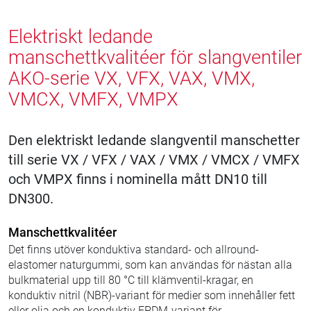
Elektriskt ledande
manschettkvalitéer för slangventiler
AKO-serie VX, VFX, VAX, VMX,
VMCX, VMFX, VMPX
Den elektriskt ledande slangventil manschetter
till serie VX / VFX / VAX / VMX / VMCX / VMFX
och VMPX finns i nominella mått DN10 till
DN300.
Manschettkvalitéer
Det finns utöver konduktiva standard- och allround-
elastomer naturgummi, som kan användas för nästan alla
bulkmaterial upp till 80 °C till klämventil-kragar, en
konduktiv nitril (NBR)-variant för medier som innehåller fett
eller olja och en konduktiv EPDM-variant för