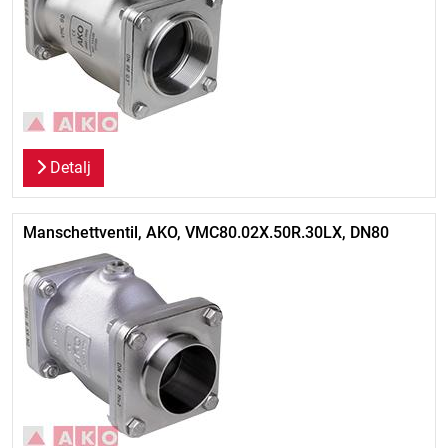
Detalj
Manschettventil, AKO, VMC80.02X.50R.30LX, DN80