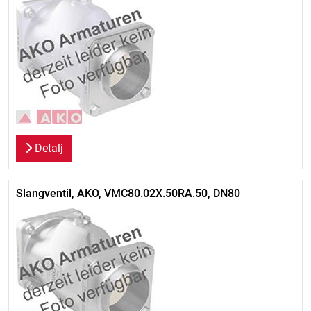
Detalj
Slangventil, AKO, VMC80.02X.50RA.50, DN80