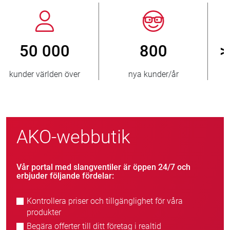
800
> 3 500 000
nya kunder/år
sålda ventiler
AKO-webbutik
Vår portal med slangventiler är öppen 24/7 och
erbjuder följande fördelar:
Kontrollera priser och tillgänglighet för våra
produkter
Begära offerter till ditt företag i realtid