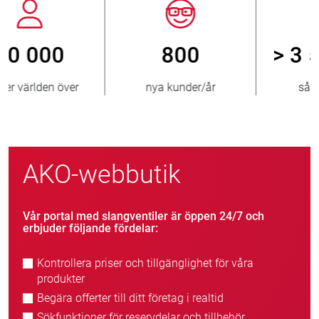
800
> 3 500 000
nya kunder/år
sålda ventiler
AKO-webbutik
Vår portal med slangventiler är öppen 24/7 och
erbjuder följande fördelar:
Kontrollera priser och tillgänglighet för våra
produkter
Begära offerter till ditt företag i realtid
Sökfunktioner för reservdelar och tillbehör