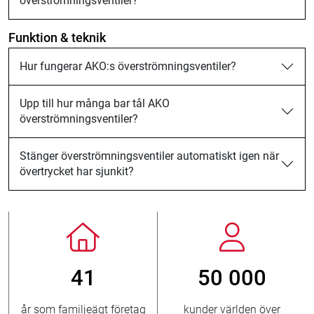
överströmningsventiler?
Funktion & teknik
Hur fungerar AKO:s överströmningsventiler?
Upp till hur många bar tål AKO
överströmningsventiler?
Stänger överströmningsventiler automatiskt igen när
övertrycket har sjunkit?
0 000
800
> 3 5
 världen över
nya kunder/år
sålda v