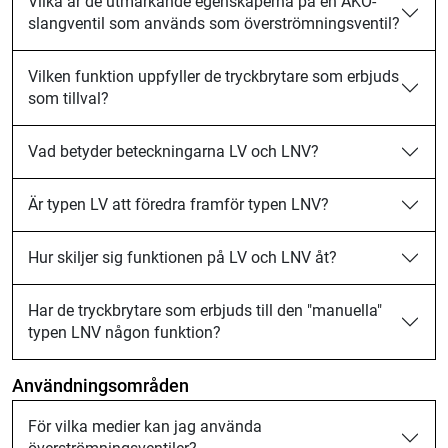
Vilka är de utmärkande egenskaperna på en AKO-
slangventil som används som överströmningsventil?
Vilken funktion uppfyller de tryckbrytare som erbjuds
som tillval?
Vad betyder beteckningarna LV och LNV?
Är typen LV att föredra framför typen LNV?
Hur skiljer sig funktionen på LV och LNV åt?
Har de tryckbrytare som erbjuds till den "manuella"
typen LNV någon funktion?
Användningsområden
För vilka medier kan jag använda